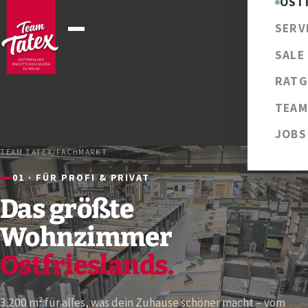
OST
SERV
SALE
RATG
TEAM
JOBS
TEAM TATEX
/
FACHMARKT
01 · FÜR PROFI & PRIVAT
Das größte
Wohnzimmer
Ostfrieslands.
3.200 m² für alles, was dein Zuhause schöner macht – vom