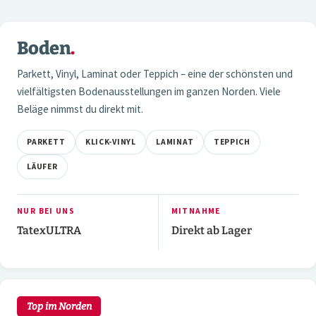
6 / 6
Boden
.
01 — BODEN
Parkett, Vinyl, Laminat oder Teppich – eine der schönsten und
vielfältigsten Bodenausstellungen im ganzen Norden. Viele
Beläge nimmst du direkt mit.
PARKETT
KLICK-VINYL
LAMINAT
TEPPICH
LÄUFER
NUR BEI UNS
MITNAHME
TatexULTRA
Direkt ab Lager
2 / 7
02 — WAND
Top im Norden