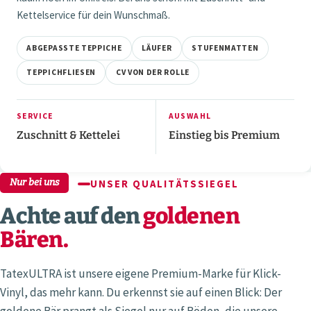
Kettelservice für dein Wunschmaß.
ABGEPASSTE TEPPICHE
LÄUFER
STUFENMATTEN
TEPPICHFLIESEN
CV VON DER ROLLE
SERVICE
AUSWAHL
Zuschnitt & Kettelei
Einstieg bis Premium
Nur bei uns
UNSER QUALITÄTSSIEGEL
Achte auf den
goldenen
Bären.
TatexULTRA ist unsere eigene Premium-Marke für Klick-
Vinyl, das mehr kann. Du erkennst sie auf einen Blick: Der
goldene Bär prangt als Siegel nur auf Böden, die unsere