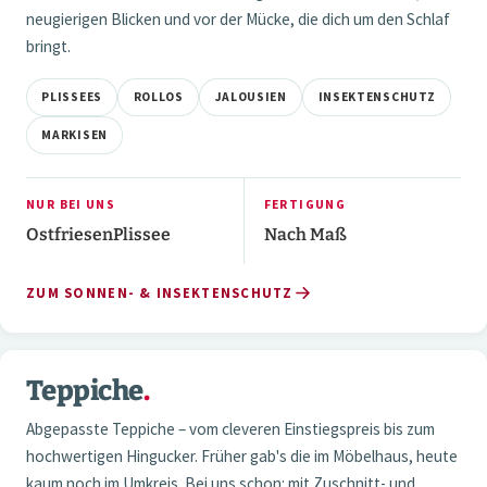
neugierigen Blicken und vor der Mücke, die dich um den Schlaf
bringt.
PLISSEES
ROLLOS
JALOUSIEN
INSEKTENSCHUTZ
MARKISEN
NUR BEI UNS
FERTIGUNG
OstfriesenPlissee
Nach Maß
ZUM SONNEN- & INSEKTENSCHUTZ
3 / 3
Teppiche
.
04 — TEPPICHE
Abgepasste Teppiche – vom cleveren Einstiegspreis bis zum
hochwertigen Hingucker. Früher gab's die im Möbelhaus, heute
kaum noch im Umkreis. Bei uns schon: mit Zuschnitt- und