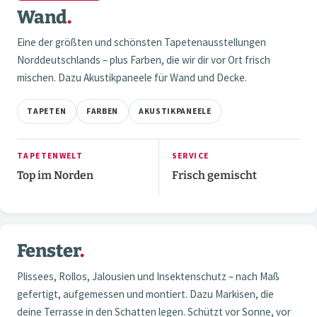
Wand
.
Eine der größten und schönsten Tapetenausstellungen
Norddeutschlands – plus Farben, die wir dir vor Ort frisch
mischen. Dazu Akustikpaneele für Wand und Decke.
TAPETEN
FARBEN
AKUSTIKPANEELE
TAPETENWELT
SERVICE
Top im Norden
Frisch gemischt
2 / 3
Fenster
.
03 — FENSTER
Plissees, Rollos, Jalousien und Insektenschutz – nach Maß
gefertigt, aufgemessen und montiert. Dazu Markisen, die
deine Terrasse in den Schatten legen. Schützt vor Sonne, vor