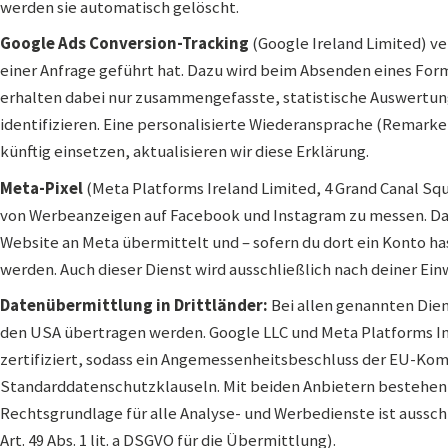
werden sie automatisch gelöscht.
Google Ads Conversion-Tracking
(Google Ireland Limited) v
einer Anfrage geführt hat. Dazu wird beim Absenden eines Form
erhalten dabei nur zusammengefasste, statistische Auswertun
identifizieren. Eine personalisierte Wiederansprache (Remarketin
künftig einsetzen, aktualisieren wir diese Erklärung.
Meta-Pixel
(Meta Platforms Ireland Limited, 4 Grand Canal Squa
von Werbeanzeigen auf Facebook und Instagram zu messen. Da
Website an Meta übermittelt und – sofern du dort ein Konto ha
werden. Auch dieser Dienst wird ausschließlich nach deiner Ein
Datenübermittlung in Drittländer:
Bei allen genannten Dien
den USA übertragen werden. Google LLC und Meta Platforms In
zertifiziert, sodass ein Angemessenheitsbeschluss der EU-Ko
Standarddatenschutzklauseln. Mit beiden Anbietern bestehen 
Rechtsgrundlage für alle Analyse- und Werbedienste ist ausschlie
Art. 49 Abs. 1 lit. a DSGVO für die Übermittlung).