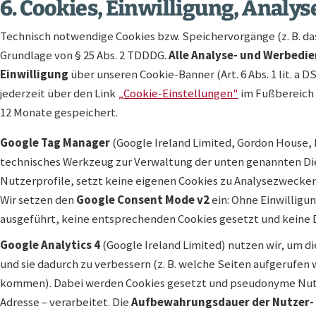
6. Cookies, Einwilligung, Analy
Technisch notwendige Cookies bzw. Speichervorgänge (z. B. da
Grundlage von § 25 Abs. 2 TDDDG.
Alle Analyse- und Werbedie
Einwilligung
über unseren Cookie-Banner (Art. 6 Abs. 1 lit. a 
jederzeit über den Link
„Cookie-Einstellungen"
im Fußbereich ä
12 Monate gespeichert.
Google Tag Manager
(Google Ireland Limited, Gordon House, B
technisches Werkzeug zur Verwaltung der unten genannten Dien
Nutzerprofile, setzt keine eigenen Cookies zu Analysezwecke
Wir setzen den
Google Consent Mode v2
ein: Ohne Einwilligu
ausgeführt, keine entsprechenden Cookies gesetzt und keine 
Google Analytics 4
(Google Ireland Limited) nutzen wir, um d
und sie dadurch zu verbessern (z. B. welche Seiten aufgerufe
kommen). Dabei werden Cookies gesetzt und pseudonyme Nutzu
Adresse – verarbeitet. Die
Aufbewahrungsdauer der Nutzer- 