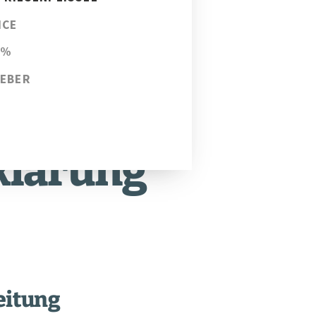
ICE
 %
EBER
klärung
eitung