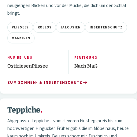
neugierigen Blicken und vor der Mücke, die dich um den Schlaf
bringt.
PLISSEES
ROLLOS
JALOUSIEN
INSEKTENSCHUTZ
MARKISEN
NUR BEI UNS
FERTIGUNG
OstfriesenPlissee
Nach Maß
ZUM SONNEN- & INSEKTENSCHUTZ
3 / 3
Teppiche
.
04 — TEPPICHE
Abgepasste Teppiche – vom cleveren Einstiegspreis bis zum
hochwertigen Hingucker. Früher gab's die im Möbelhaus, heute
kaum noch im Umkreis. Bei uns schon: mit Zuschnitt- und