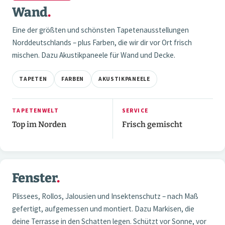
Wand
.
Eine der größten und schönsten Tapetenausstellungen
Norddeutschlands – plus Farben, die wir dir vor Ort frisch
mischen. Dazu Akustikpaneele für Wand und Decke.
TAPETEN
FARBEN
AKUSTIKPANEELE
TAPETENWELT
SERVICE
Top im Norden
Frisch gemischt
2 / 3
Fenster
.
03 — FENSTER
Plissees, Rollos, Jalousien und Insektenschutz – nach Maß
gefertigt, aufgemessen und montiert. Dazu Markisen, die
deine Terrasse in den Schatten legen. Schützt vor Sonne, vor