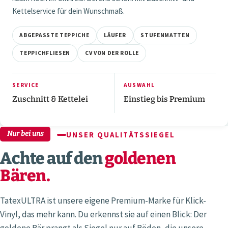
Kettelservice für dein Wunschmaß.
ABGEPASSTE TEPPICHE
LÄUFER
STUFENMATTEN
TEPPICHFLIESEN
CV VON DER ROLLE
SERVICE
AUSWAHL
Zuschnitt & Kettelei
Einstieg bis Premium
Nur bei uns
UNSER QUALITÄTSSIEGEL
Achte auf den
goldenen
Bären.
TatexULTRA ist unsere eigene Premium-Marke für Klick-
Vinyl, das mehr kann. Du erkennst sie auf einen Blick: Der
goldene Bär prangt als Siegel nur auf Böden, die unsere