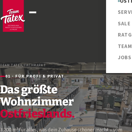
OST
SERV
SALE
RATG
TEAM
JOBS
TEAM TATEX
/
FACHMARKT
01 · FÜR PROFI & PRIVAT
Das größte
Wohnzimmer
Ostfrieslands.
3.200 m² für alles, was dein Zuhause schöner macht – vom