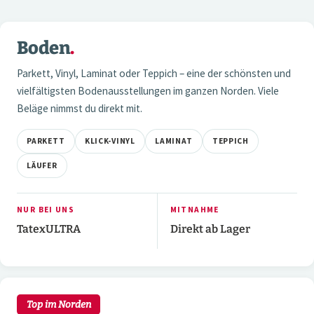
1 / 6
Boden
.
01 — BODEN
Parkett, Vinyl, Laminat oder Teppich – eine der schönsten und
vielfältigsten Bodenausstellungen im ganzen Norden. Viele
Beläge nimmst du direkt mit.
PARKETT
KLICK-VINYL
LAMINAT
TEPPICH
LÄUFER
NUR BEI UNS
MITNAHME
TatexULTRA
Direkt ab Lager
6 / 7
02 — WAND
Top im Norden