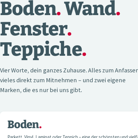
Boden
.
Wand
.
Fenster
.
Teppiche
.
Vier Worte, dein ganzes Zuhause. Alles zum Anfasse
vieles direkt zum Mitnehmen – und zwei eigene
Marken, die es nur bei uns gibt.
Boden
.
01 — BODEN
Parkett, Vinyl, Laminat oder Teppich – eine der schönsten und vielf