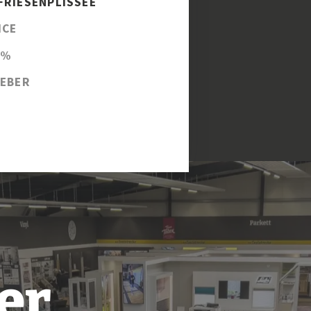
FRIESENPLISSEE
ICE
 %
EBER
er