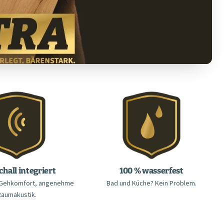
chall integriert
100 % wasserfest
r Gehkomfort, angenehme
Bad und Küche? Kein Problem.
Raumakustik.