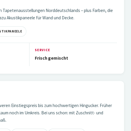
n Tapetenausstellungen Norddeutschlands – plus Farben, die
 Dazu Akustikpaneele für Wand und Decke.
STIKPANEELE
SERVICE
Frisch gemischt
3 / 3
eren Einstiegspreis bis zum hochwertigen Hingucker. Früher
kaum noch im Umkreis. Bei uns schon: mit Zuschnitt- und
maß.