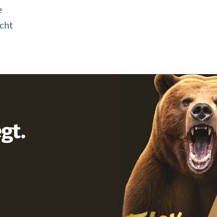
e
ucht
gt.