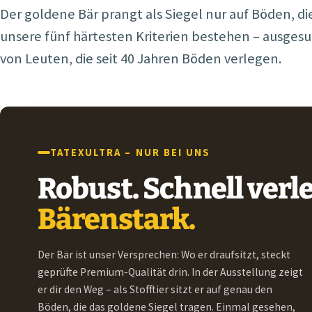
Der goldene Bär prangt als Siegel nur auf Böden, di
unsere fünf härtesten Kriterien bestehen – ausges
von Leuten, die seit 40 Jahren Böden verlegen.
TATEXULTRA – NUR BEI UNS
Robust. Schnell verle
Bärenstark.
Der Bär ist unser Versprechen: Wo er draufsitzt, steckt
geprüfte Premium-Qualität drin. In der Ausstellung zeigt
er dir den Weg – als Stofftier sitzt er auf genau den
Böden, die das goldene Siegel tragen. Einmal gesehen,