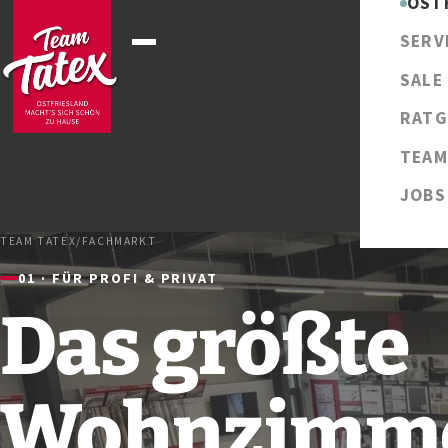
OST
SERV
SALE
RATG
TEAM
JOBS
TEAM TATEX
/
FACHMARKT
01 · FÜR PROFI & PRIVAT
Das größte
Wohnzimm