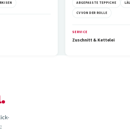
RKISEN
ABGEPASSTE TEPPICHE
LÄ
CV VON DER ROLLE
SERVICE
Zuschnitt & Kettelei
.
ick-
: