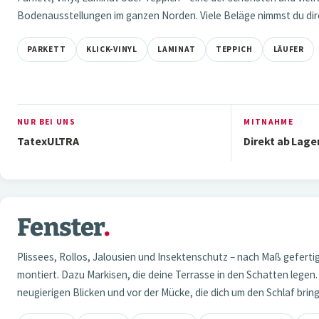
Bodenausstellungen im ganzen Norden. Viele Beläge nimmst du dire
PARKETT
KLICK-VINYL
LAMINAT
TEPPICH
LÄUFER
NUR BEI UNS
MITNAHME
TatexULTRA
Direkt ab Lage
Fenster
.
03 — FENSTER
Plissees, Rollos, Jalousien und Insektenschutz – nach Maß gefert
montiert. Dazu Markisen, die deine Terrasse in den Schatten legen.
neugierigen Blicken und vor der Mücke, die dich um den Schlaf bring