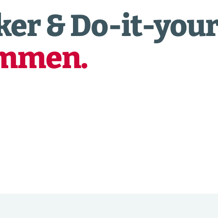
er & Do-it-your
ommen.