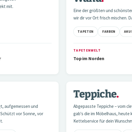
kt mit.
Eine der größten und schönste
wir dir vor Ort frisch mischen.
TAPETEN
FARBEN
AKU
TAPETENWELT
r
Top im Norden
NaN / 3
Teppiche
.
04 — TEPPICHE
igt, aufgemessen und
Abgepasste Teppiche – vom clev
 Schützt vor Sonne, vor
gab's die im Möbelhaus, heute 
t.
Kettelservice für dein Wunsch