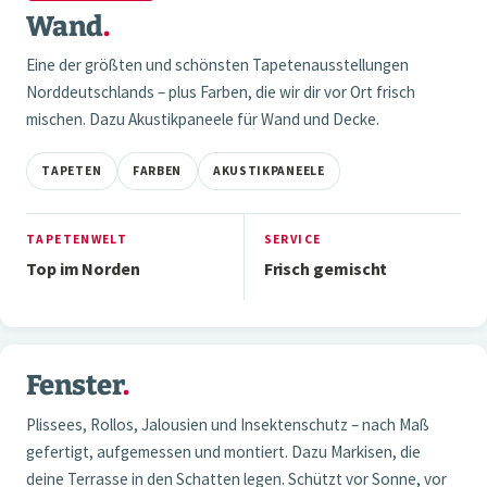
Wand
.
Eine der größten und schönsten Tapetenausstellungen
Norddeutschlands – plus Farben, die wir dir vor Ort frisch
mischen. Dazu Akustikpaneele für Wand und Decke.
TAPETEN
FARBEN
AKUSTIKPANEELE
TAPETENWELT
SERVICE
Top im Norden
Frisch gemischt
2 / 3
Fenster
.
03 — FENSTER
Plissees, Rollos, Jalousien und Insektenschutz – nach Maß
gefertigt, aufgemessen und montiert. Dazu Markisen, die
deine Terrasse in den Schatten legen. Schützt vor Sonne, vor