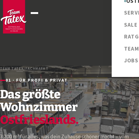
OST
SERV
SALE
RATG
TEAM
JOBS
TEAM TATEX
/
FACHMARKT
01 · FÜR PROFI & PRIVAT
Das größte
Wohnzimmer
Ostfrieslands.
3.200 m² für alles, was dein Zuhause schöner macht – vom