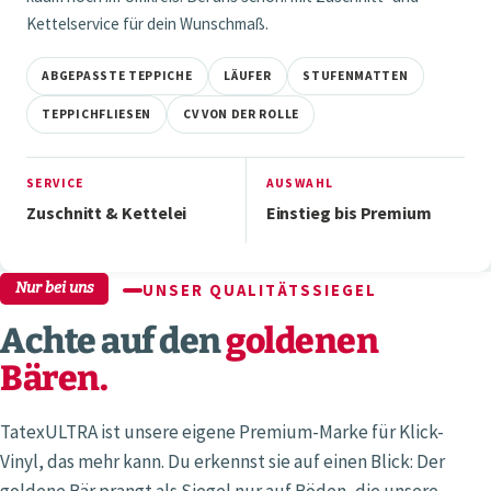
Kettelservice für dein Wunschmaß.
ABGEPASSTE TEPPICHE
LÄUFER
STUFENMATTEN
TEPPICHFLIESEN
CV VON DER ROLLE
SERVICE
AUSWAHL
Zuschnitt & Kettelei
Einstieg bis Premium
Nur bei uns
UNSER QUALITÄTSSIEGEL
Achte auf den
goldenen
Bären.
TatexULTRA ist unsere eigene Premium-Marke für Klick-
Vinyl, das mehr kann. Du erkennst sie auf einen Blick: Der
goldene Bär prangt als Siegel nur auf Böden, die unsere