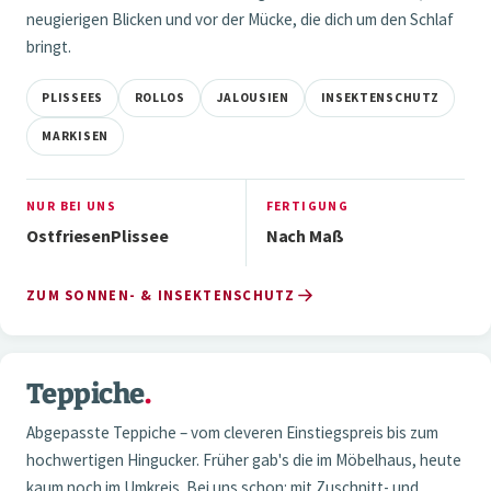
neugierigen Blicken und vor der Mücke, die dich um den Schlaf
bringt.
PLISSEES
ROLLOS
JALOUSIEN
INSEKTENSCHUTZ
MARKISEN
NUR BEI UNS
FERTIGUNG
OstfriesenPlissee
Nach Maß
ZUM SONNEN- & INSEKTENSCHUTZ
NaN / 3
Teppiche
.
04 — TEPPICHE
Abgepasste Teppiche – vom cleveren Einstiegspreis bis zum
hochwertigen Hingucker. Früher gab's die im Möbelhaus, heute
kaum noch im Umkreis. Bei uns schon: mit Zuschnitt- und