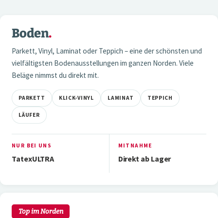
5 / 6
Boden
.
01 — BODEN
Parkett, Vinyl, Laminat oder Teppich – eine der schönsten und
vielfältigsten Bodenausstellungen im ganzen Norden. Viele
Beläge nimmst du direkt mit.
PARKETT
KLICK-VINYL
LAMINAT
TEPPICH
LÄUFER
NUR BEI UNS
MITNAHME
TatexULTRA
Direkt ab Lager
2 / 7
02 — WAND
Top im Norden