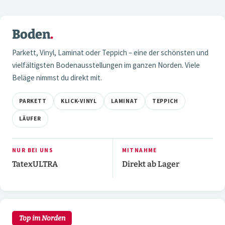
4 / 6
Boden
.
01 — BODEN
Parkett, Vinyl, Laminat oder Teppich – eine der schönsten und
vielfältigsten Bodenausstellungen im ganzen Norden. Viele
Beläge nimmst du direkt mit.
PARKETT
KLICK-VINYL
LAMINAT
TEPPICH
LÄUFER
NUR BEI UNS
MITNAHME
TatexULTRA
Direkt ab Lager
2 / 7
02 — WAND
Top im Norden