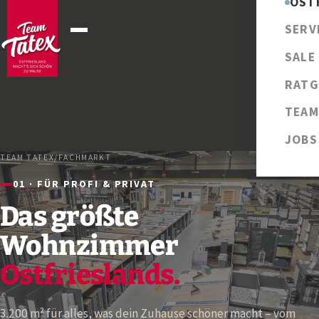
OST
SERV
SALE
RATG
TEAM
JOBS
TEAM TATEX
/
FACHMARKT
01 · FÜR PROFI & PRIVAT
Das größte
Wohnzimmer
Ostfrieslands.
3.200 m² für alles, was dein Zuhause schöner macht – vom