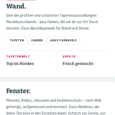
Wand
.
Eine der größten und schönsten Tapetenausstellungen
Norddeutschlands – plus Farben, die wir dir vor Ort frisch
mischen. Dazu Akustikpaneele für Wand und Decke.
TAPETEN
FARBEN
AKUSTIKPANEELE
TAPETENWELT
SERVICE
Top im Norden
Frisch gemischt
3 / 3
Fenster
.
03 — FENSTER
Plissees, Rollos, Jalousien und Insektenschutz – nach Maß
gefertigt, aufgemessen und montiert. Dazu Markisen, die
deine Terrasse in den Schatten legen. Schützt vor Sonne, vor