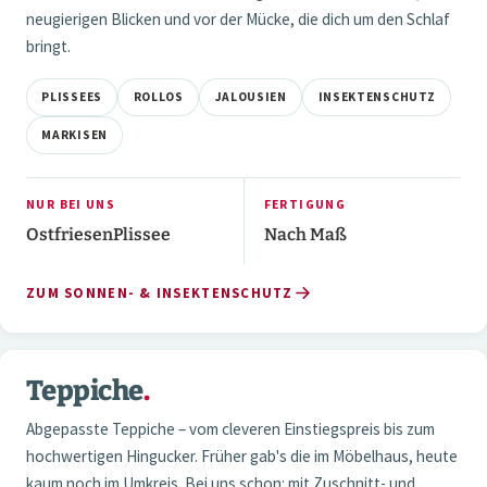
neugierigen Blicken und vor der Mücke, die dich um den Schlaf
bringt.
PLISSEES
ROLLOS
JALOUSIEN
INSEKTENSCHUTZ
MARKISEN
NUR BEI UNS
FERTIGUNG
OstfriesenPlissee
Nach Maß
ZUM SONNEN- & INSEKTENSCHUTZ
NaN / 3
Teppiche
.
04 — TEPPICHE
Abgepasste Teppiche – vom cleveren Einstiegspreis bis zum
hochwertigen Hingucker. Früher gab's die im Möbelhaus, heute
kaum noch im Umkreis. Bei uns schon: mit Zuschnitt- und