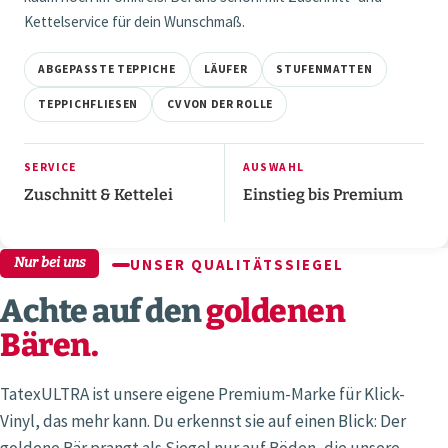
Kettelservice für dein Wunschmaß.
ABGEPASSTE TEPPICHE
LÄUFER
STUFENMATTEN
TEPPICHFLIESEN
CV VON DER ROLLE
SERVICE
AUSWAHL
Zuschnitt & Kettelei
Einstieg bis Premium
Nur bei uns
UNSER QUALITÄTSSIEGEL
Achte auf den
goldenen
Bären.
TatexULTRA ist unsere eigene Premium-Marke für Klick-
Vinyl, das mehr kann. Du erkennst sie auf einen Blick: Der
goldene Bär prangt als Siegel nur auf Böden, die unsere