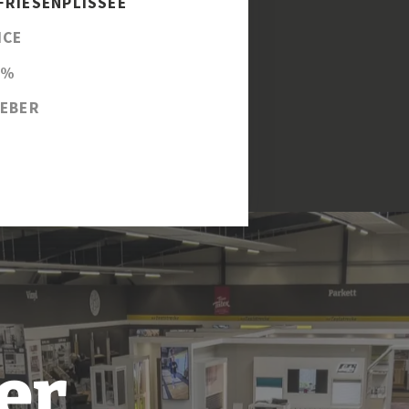
FRIESENPLISSEE
ICE
 %
EBER
er