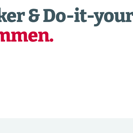
er & Do-it-your
ommen.