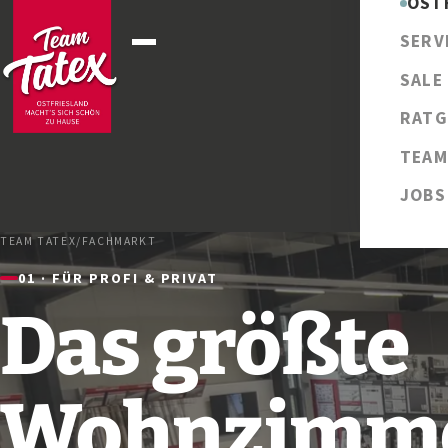
OST
SERV
SALE
RATG
TEAM
JOBS
TEAM TATEX
/
FACHMARKT
01 · FÜR PROFI & PRIVAT
Das größte
Wohnzimm