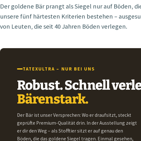
Der goldene Bär prangt als Siegel nur auf Böden, di
unsere fünf härtesten Kriterien bestehen – ausges
von Leuten, die seit 40 Jahren Böden verlegen.
TATEXULTRA – NUR BEI UNS
Robust. Schnell verle
Bärenstark.
Der Bär ist unser Versprechen: Wo er draufsitzt, steckt
geprüfte Premium-Qualität drin. In der Ausstellung zeigt
er dir den Weg – als Stofftier sitzt er auf genau den
Böden, die das goldene Siegel tragen. Einmal gesehen,