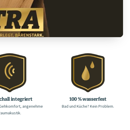
chall integriert
100 % wasserfest
r Gehkomfort, angenehme
Bad und Küche? Kein Problem.
Raumakustik.