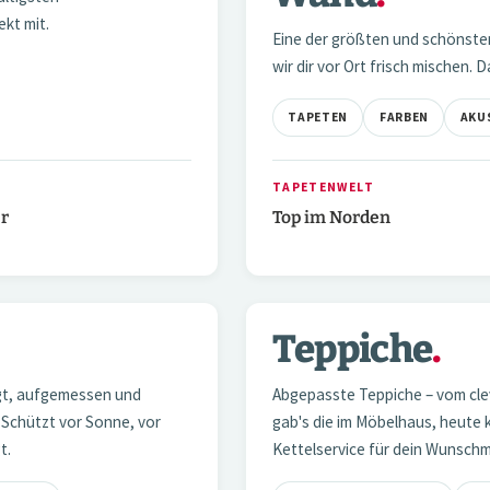
kt mit.
Eine der größten und schönste
wir dir vor Ort frisch mischen.
TAPETEN
FARBEN
AKU
TAPETENWELT
er
Top im Norden
2 / 3
Teppiche
.
04 — TEPPICHE
igt, aufgemessen und
Abgepasste Teppiche – vom clev
 Schützt vor Sonne, vor
gab's die im Möbelhaus, heute 
t.
Kettelservice für dein Wunsch