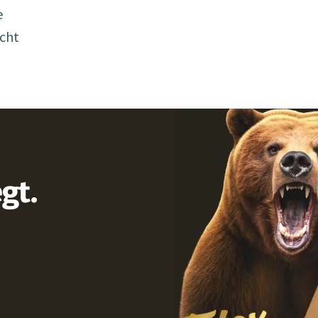
e
ucht
gt.