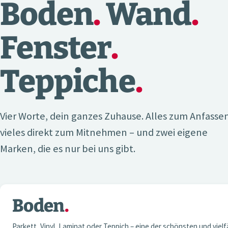
Boden
.
Wand
.
Fenster
.
Teppiche
.
Vier Worte, dein ganzes Zuhause. Alles zum Anfasse
vieles direkt zum Mitnehmen – und zwei eigene
Marken, die es nur bei uns gibt.
Boden
.
01 — BODEN
Parkett, Vinyl, Laminat oder Teppich – eine der schönsten und vielf