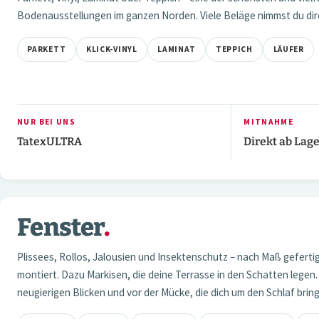
Bodenausstellungen im ganzen Norden. Viele Beläge nimmst du dire
PARKETT
KLICK-VINYL
LAMINAT
TEPPICH
LÄUFER
NUR BEI UNS
MITNAHME
TatexULTRA
Direkt ab Lag
Fenster
.
03 — FENSTER
Plissees, Rollos, Jalousien und Insektenschutz – nach Maß gefert
montiert. Dazu Markisen, die deine Terrasse in den Schatten legen.
neugierigen Blicken und vor der Mücke, die dich um den Schlaf bring