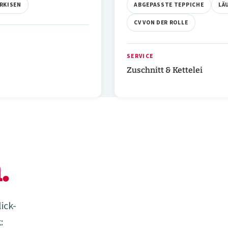
RKISEN
ABGEPASSTE TEPPICHE
LÄ
CV VON DER ROLLE
SERVICE
Zuschnitt & Kettelei
.
ick-
: