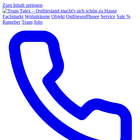
Zum Inhalt springen
Fachmarkt
Wohnträume
Objekt
OstfriesenPlissee
Service
Sale %
Ratgeber
Team
Jobs