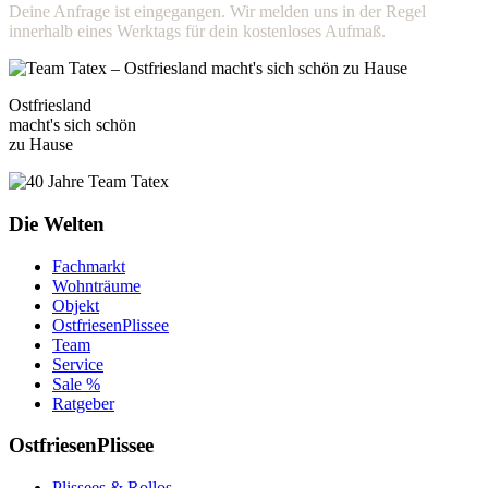
Deine Anfrage ist eingegangen. Wir melden uns in der Regel
innerhalb eines Werktags für dein kostenloses Aufmaß.
Ostfriesland
macht's sich schön
zu Hause
Die Welten
Fachmarkt
Wohnträume
Objekt
OstfriesenPlissee
Team
Service
Sale %
Ratgeber
OstfriesenPlissee
Plissees & Rollos