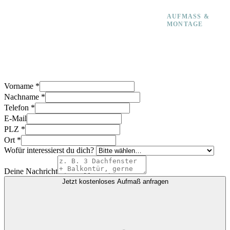
Celina Freese
AUFMASS & M
ONTAGE
Misst
millimetergenau
auf und montiert
deinen Sicht- und
Sonnenschutz.
Vorname
*
Nachname
*
Telefon
*
E-Mail
PLZ
*
Ort
*
Wofür interessierst du dich?
Deine Nachricht
Jetzt kostenloses Aufmaß anfragen