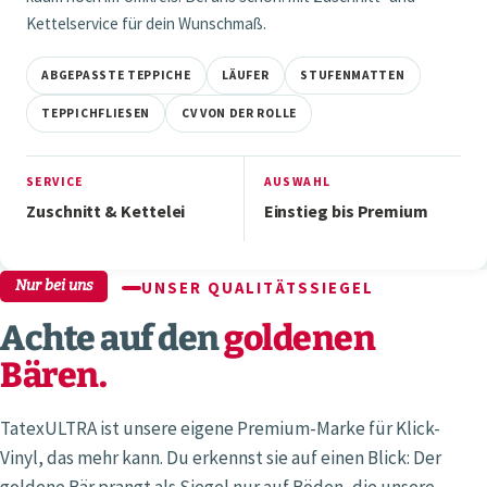
Kettelservice für dein Wunschmaß.
ABGEPASSTE TEPPICHE
LÄUFER
STUFENMATTEN
TEPPICHFLIESEN
CV VON DER ROLLE
SERVICE
AUSWAHL
Zuschnitt & Kettelei
Einstieg bis Premium
Nur bei uns
UNSER QUALITÄTSSIEGEL
Achte auf den
goldenen
Bären.
TatexULTRA ist unsere eigene Premium-Marke für Klick-
Vinyl, das mehr kann. Du erkennst sie auf einen Blick: Der
goldene Bär prangt als Siegel nur auf Böden, die unsere