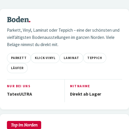
6 / 6
Boden
.
01 — BODEN
Parkett, Vinyl, Laminat oder Teppich – eine der schönsten und
vielfältigsten Bodenausstellungen im ganzen Norden. Viele
Beläge nimmst du direkt mit.
PARKETT
KLICK-VINYL
LAMINAT
TEPPICH
LÄUFER
NUR BEI UNS
MITNAHME
TatexULTRA
Direkt ab Lager
3 / 7
02 — WAND
Top im Norden