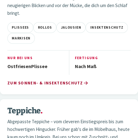
neugierigen Blicken und vor der Mücke, die dich um den Schlaf
bringt.
PLISSEES
ROLLOS
JALOUSIEN
INSEKTENSCHUTZ
MARKISEN
NUR BEI UNS
FERTIGUNG
OstfriesenPlissee
Nach Maß
ZUM SONNEN- & INSEKTENSCHUTZ
3 / 3
Teppiche
.
04 — TEPPICHE
Abgepasste Teppiche – vom cleveren Einstiegspreis bis zum
hochwertigen Hingucker. Früher gab's die im Möbelhaus, heute
kaum noch im Umkreis. Bei uns schon: mit Zuschnitt- und