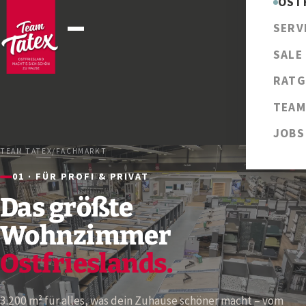
OST
SERV
SALE
RATG
TEAM
JOBS
TEAM TATEX
/
FACHMARKT
01 · FÜR PROFI & PRIVAT
Das größte
Wohnzimmer
Ostfrieslands.
3.200 m² für alles, was dein Zuhause schöner macht – vom